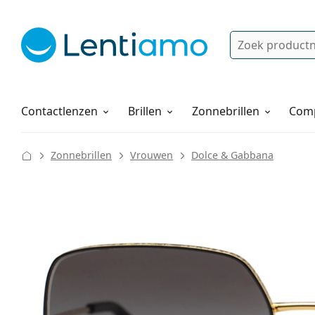
Zoek
Bestaande klant?
Navigatie menu
Lenzenvloeistoffen
Hoe bestellen
Contactlenzen
Brillen
Zonnebrillen
Comp
Zonnebrillen
Vrouwen
Dolce & Gabbana