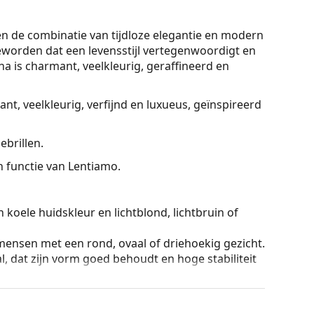
n de combinatie van tijdloze elegantie en modern
geworden dat een levensstijl vertegenwoordigt en
na is charmant, veelkleurig, geraffineerd en
nt, veelkleurig, verfijnd en luxueus, geïnspireerd
brillen.
On functie van Lentiamo.
 koele huidskleur en lichtblond, lichtbruin of
mensen met een rond, ovaal of driehoekig gezicht.
, dat zijn vorm goed behoudt en hoge stabiliteit
sitie en pasvorm van je brillen zachtjes aan te
eus steunen moet altijd worden gedaan door een