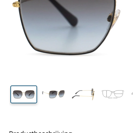
136 mm
Breedte
Glasbreed
48 mm
57 mm
Glashoogte
Glasbreedte