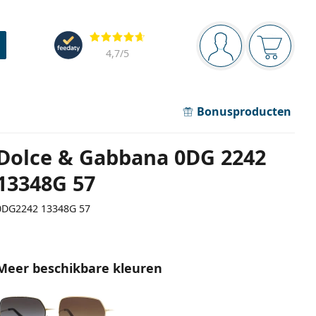
Navigatie
Beoordelingen
Je bent ingelogd
Jouw win
4,7
/5
Bonusproducten
Dolce & Gabbana 0DG 2242
13348G 57
0DG2242 13348G 57
Meer beschikbare kleuren