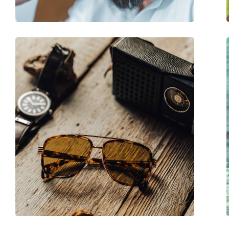
accessoires
Koker:
Ja
Reinigingsdoekje:
Ja
Overig
Geslacht:
Vrouwen
Categorie:
Zonnebrillen
Merk:
Dolce & Gabbana
Functie:
Fashion
Code:
0DG2242 13348G 5