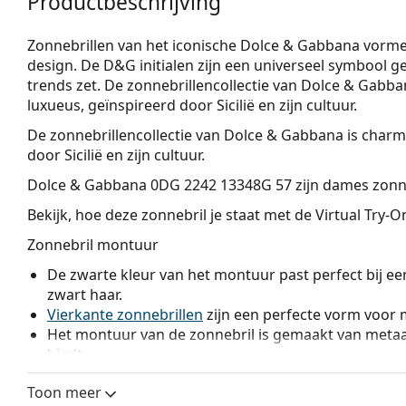
Productbeschrijving
Zonnebrillen van het iconische Dolce & Gabbana vorme
design. De D&G initialen zijn een universeel symbool 
trends zet. De zonnebrillencollectie van Dolce & Gabba
luxueus, geïnspireerd door Sicilië en zijn cultuur.
De zonnebrillencollectie van Dolce & Gabbana is charma
door Sicilië en zijn cultuur.
Dolce & Gabbana 0DG 2242 13348G 57
zijn dames zonne
Bekijk, hoe deze zonnebril je staat met de Virtual Try-
Zonnebril montuur
De zwarte kleur van het montuur past perfect bij een
zwart haar.
Vierkante zonnebrillen
zijn een perfecte vorm voor 
Het montuur van de zonnebril is gemaakt van metaal
biedt.
Verstelbare neus steunen stellen je in staat om de po
Toon meer
passen voor meer comfort. De aanpassing van de n