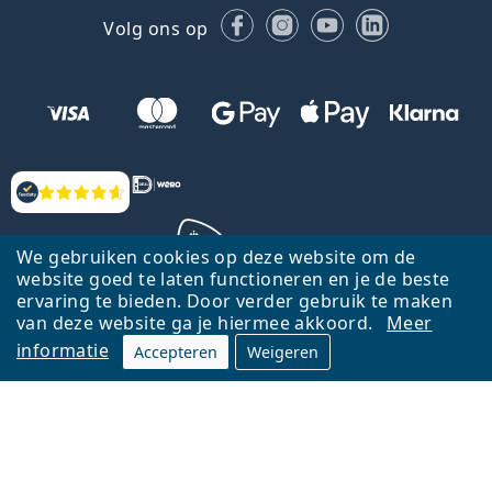
Facebook
Instagram
YouTube
LinkedIn
Volg ons op
Beoordelingen
We gebruiken cookies op deze website om de
website goed te laten functioneren en je de beste
ervaring te bieden. Door verder gebruik te maken
Terug naar de homepagina
Ga omhoog
van deze website ga je hiermee akkoord.
Meer
informatie
Accepteren
Weigeren
Lentiamo.nl is eigendom van en wordt beheerd door Lentiamo s.r.o.,
Tsjechië
Hier al 18 jaar voor jou.