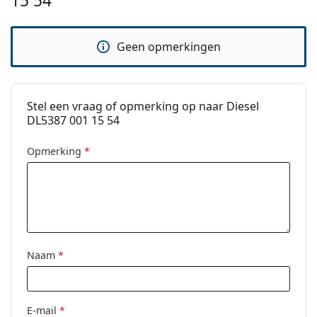
15 54
pads:
Verende
No
Geen opmerkingen
scharnier:
accessoires
Koker:
Ja
Stel een vraag of opmerking op naar Diesel
Reinigingsdoekje:
Ja
DL5387 001 15 54
Overig
Opmerking
*
Geslacht:
Mannen
Categorie:
Brillen
Merk:
Diesel
Code:
DL5387/V 001 15 54
Naam
*
E-mail
*