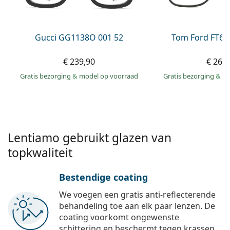
Persol
Prada
Gucci GG1138O 001 52
Tom Ford FT60
Alle merken
€ 239,90
€ 269
Gratis bezorging
&
model op voorraad
Gratis bezorging
&
mo
Lentiamo gebruikt glazen van
topkwaliteit
Bestendige coating
We voegen een gratis anti-reflecterende
behandeling toe aan elk paar lenzen. De
coating voorkomt ongewenste
schittering en beschermt tegen krassen,