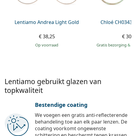
Persol
Prada
Lentiamo Andrea Light Gold
Chloé CH0343O
Alle merken
€ 38,25
€ 309
op voorraad
Gratis bezorging
&
mo
Lentiamo gebruikt glazen van
topkwaliteit
Bestendige coating
We voegen een gratis anti-reflecterende
behandeling toe aan elk paar lenzen. De
coating voorkomt ongewenste
schittering en beschermt tegen krassen,