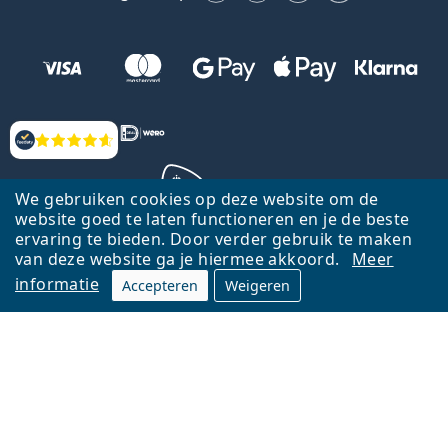
Beoordelingen
We gebruiken cookies op deze website om de
website goed te laten functioneren en je de beste
ervaring te bieden. Door verder gebruik te maken
Terug naar de homepagina
Ga omhoog
van deze website ga je hiermee akkoord.
Meer
informatie
Accepteren
Weigeren
Lentiamo.nl is eigendom van en wordt beheerd door Lentiamo s.r.o.,
Tsjechië
Hier al 18 jaar voor jou.