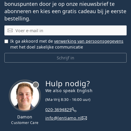
bonuspunten door je op onze nieuwsbrief te
abonneren en kies een gratis cadeau bij je eerste
bestelling.
E-mail
Ik ga akkoord met de
verwerking van persoonsgegevens
met het doel zakelijke communicatie
Schrijf in
Hulp nodig?
We also speak English
(Ma-Vrij 8:30 - 16:00 uur)
020-3694829
Damon
info@lentiamo.nl
Customer Care