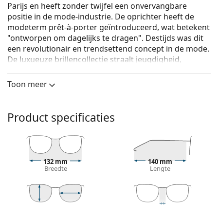
Parijs en heeft zonder twijfel een onvervangbare
positie in de mode-industrie. De oprichter heeft de
modeterm prêt-à-porter geïntroduceerd, wat betekent
"ontworpen om dagelijks te dragen". Destijds was dit
een revolutionair en trendsettend concept in de mode.
De luxueuze brillencollectie straalt jeugdigheid,
vrouwelijkheid en vrijheid uit, eigenschappen die het
merk Chloé al sinds zijn oprichting in ere houdt.
Toon meer
Chloé CH0083O 005 18 53
zijn dames brillen.
Bekijk, hoe deze bril je staat met de Virtual Try-On
Product specificaties
functie van Lentiamo.
Brilmontuur
De zwarte kleur van het montuur past perfect bij
132 mm
140 mm
een koele huidskleur en lichtblond, lichtbruin of
Breedte
Lengte
zwart haar.
Ronde brillen zijn een perfecte keuze voor mensen
met een vierkant of ovaal gezicht.
Het montuur van de bril is gemaakt van
48 mm
53 mm
18 mm