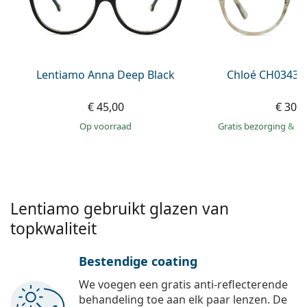
Gucci
Alle lenzenvloeistoffen
Online
Alle merken
Persol
Prada
Lentiamo Anna Deep Black
Chloé CH0343O
Alle merken
€ 45,00
€ 309
op voorraad
Gratis bezorging
&
mo
Lentiamo gebruikt glazen van
topkwaliteit
Bestendige coating
We voegen een gratis anti-reflecterende
behandeling toe aan elk paar lenzen. De