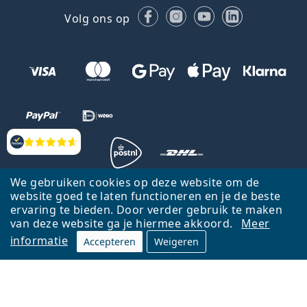
Facebook
Instagram
YouTube
LinkedIn
Volg ons op
Beoordelingen
We gebruiken cookies op deze website om de
website goed te laten functioneren en je de beste
Terug naar de homepagina
Ga omhoog
ervaring te bieden. Door verder gebruik te maken
Lentiamo.nl is eigendom van en wordt beheerd door Lentiamo s.r.o.,
van deze website ga je hiermee akkoord.
Meer
Tsjechië
Hier al 18 jaar voor jou.
informatie
Accepteren
Weigeren