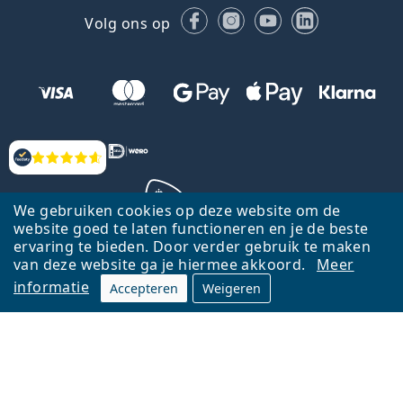
Facebook
Instagram
YouTube
LinkedIn
Volg ons op
Beoordelingen
We gebruiken cookies op deze website om de
website goed te laten functioneren en je de beste
ervaring te bieden. Door verder gebruik te maken
Terug naar de homepagina
Ga omhoog
van deze website ga je hiermee akkoord.
Meer
informatie
Accepteren
Weigeren
Lentiamo.nl is eigendom van en wordt beheerd door Lentiamo s.r.o.,
Tsjechië
Hier al 18 jaar voor jou.