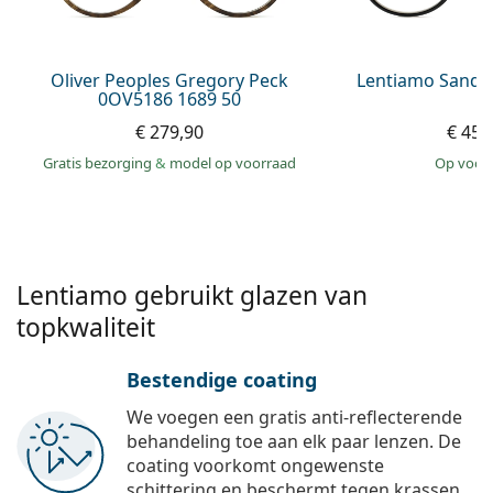
Persol
Prada
Oliver Peoples Gregory Peck
Lentiamo Sandr
0OV5186 1689 50
Alle merken
€ 279,90
€ 45,
Gratis bezorging
&
model op voorraad
op voor
Lentiamo gebruikt glazen van
topkwaliteit
Bestendige coating
We voegen een gratis anti-reflecterende
behandeling toe aan elk paar lenzen. De
coating voorkomt ongewenste
schittering en beschermt tegen krassen,