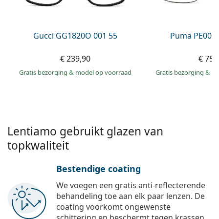
Persol
Prada
Gucci GG1820O 001 55
Puma PE0027
Alle merken
€ 239,90
€ 75,
Gratis bezorging
&
model op voorraad
Gratis bezorging
&
mo
Lentiamo gebruikt glazen van
topkwaliteit
Bestendige coating
We voegen een gratis anti-reflecterende
behandeling toe aan elk paar lenzen. De
coating voorkomt ongewenste
schittering en beschermt tegen krassen,