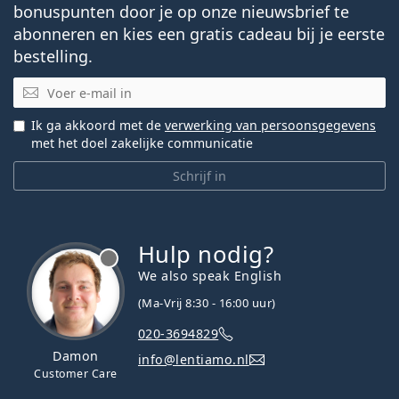
bonuspunten door je op onze nieuwsbrief te
abonneren en kies een gratis cadeau bij je eerste
bestelling.
E-mail
Ik ga akkoord met de
verwerking van persoonsgegevens
met het doel zakelijke communicatie
Schrijf in
Hulp nodig?
We also speak English
(Ma-Vrij 8:30 - 16:00 uur)
020-3694829
Damon
info@lentiamo.nl
Customer Care