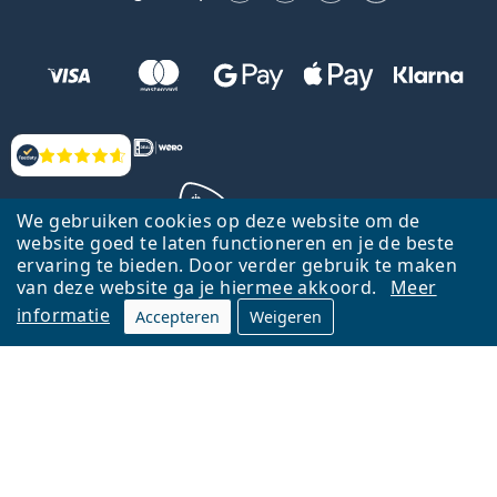
Beoordelingen
We gebruiken cookies op deze website om de
website goed te laten functioneren en je de beste
ervaring te bieden. Door verder gebruik te maken
Terug naar de homepagina
Ga omhoog
van deze website ga je hiermee akkoord.
Meer
informatie
Accepteren
Weigeren
Lentiamo.nl is eigendom van en wordt beheerd door Lentiamo s.r.o.,
Tsjechië
Hier al 18 jaar voor jou.