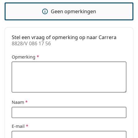
pads:
Geen opmerkingen
Verende
Ja
scharnier:
accessoires
Stel een vraag of opmerking op naar Carrera
Koker:
Ja
8828/V 086 17 56
Reinigingsdoekje:
Ja
Opmerking
*
Overig
Geslacht:
Mannen
Categorie:
Brillen
Merk:
Carrera
Code:
8828/V 086 17 56
Naam
*
E-mail
*