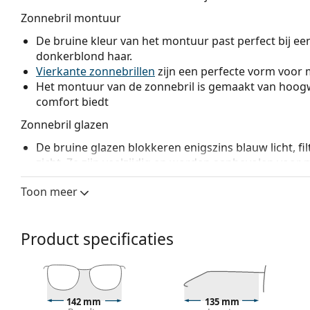
Zonnebril montuur
De bruine kleur van het montuur past perfect bij ee
donkerblond haar.
Vierkante zonnebrillen
zijn een perfecte vorm voor 
Het montuur van de zonnebril is gemaakt van hoogw
comfort biedt
Zonnebril glazen
De bruine glazen blokkeren enigszins blauw licht, fi
zicht. Ze zijn veelzijdig en worden aanbevolen voor
De zonnebril heeft
gradiënt lenzen
die van boven na
Toon meer
de lens het lichtst is. De donkerste tint bovenaan zor
tint onderaan zorgt voor voldoende zicht. Deze lens
de ruimte en is ideaal voor bijvoorbeeld chauffeurs,
Product specificaties
helderder is terwijl de schittering van bovenaf word
De brillenglazen zijn gemaakt van kunststof, met al
bestendigheid tegen barsten.
De zonnebril heeft een UV 400 bescherming, die 100
van de zonnebril zijn voorzien van een categorie 2 zon
142 mm
135 mm