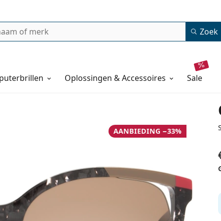
Zoek
uterbrillen
Oplossingen & Accessoires
sale
AANBIEDING −33%