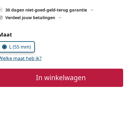
30 dagen niet-goed-geld-terug garantie
Verdeel jouw betalingen
Kies parameters:
Maat
L (55 mm)
Welke maat heb ik?
In winkelwagen