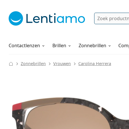
Zoek
Bestaande klant?
Navigatie menu
Lenzenvloeistoffen
Hoe bestellen
Contactlenzen
Brillen
Zonnebrillen
Comp
Zonnebrillen
Vrouwen
Carolina Herrera