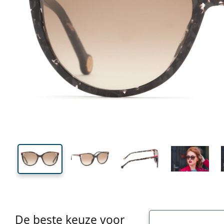
142 mm
Breedte
Glasbreed
43 mm
55 mm
Glashoogte
Glasbreedte
De beste keuze voor