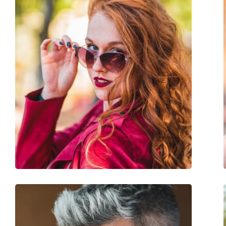
Montuur kleur:
Bruin
Kleur tweede montuur:
Rood
Montuur materiaal:
Plastic
Maat:
L
Breedte:
142 mm
Lengte:
135 mm
Breedte brug:
18 mm
Gewicht:
45 gr
Verstelbare neus-pads:
No
accessoires
Koker:
Ja
Reinigingsdoekje:
Ja
Overig