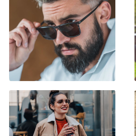
Geslacht:
Vrouwen
Categorie:
Zonnebrillen
Merk:
Carolina Herrera
Functie:
Fashion
Code:
SHE822 0869 55