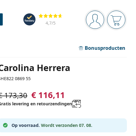
Navigatie
Beoordelingen
Je bent ingelogd
Jouw win
4,7
/5
Bonusproducten
Carolina Herrera
SHE822 0869 55
€ 116,11
€ 173,30
Gratis levering en retourzendingen
Op voorraad.
Wordt verzonden 07. 08.