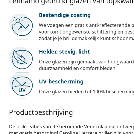
Lentiamo gebruikt glazen van topkwalit
Bestendige coating
We voegen een gratis anti-reflecterende b
voorkomt ongewenste schittering en besch
zodat je je bril gemakkelijk kunt schoonm
Helder, stevig, licht
Onze glazen zijn gemaakt van hoogwaardig
duurzaamheid en comfort bieden.
UV-bescherming
Onze glazen bieden tot 100% bescherming
Productbeschrijving
De brilcreaties van de beroemde Venezolaanse ontwerper
met gratis bezorging! Carolina Herrera brillen zijn voo