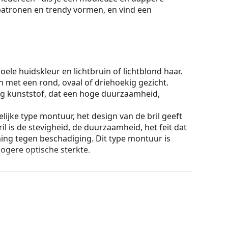
 patronen en trendy vormen, en vind een
ele huidskleur en lichtbruin of lichtblond haar.
n met een rond, ovaal of driehoekig gezicht.
g kunststof, dat een hoge duurzaamheid,
lijke type montuur, het design van de bril geeft
ril is de stevigheid, de duurzaamheid, het feit dat
ming tegen beschadiging. Dit type montuur is
hogere optische sterkte.
ur van de koker en het ontwerp kunnen variëren.
n en verzorgen van zonnebrillen. Sommige
plaats van een doekje.
n of Bekijk onze
brillengids
als je hulp nodig hebt