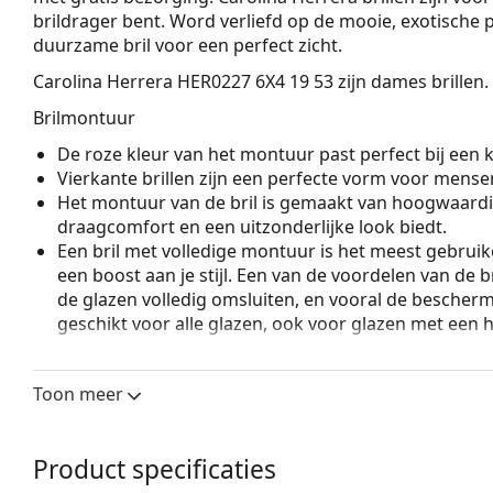
brildrager bent. Word verliefd op de mooie, exotische
duurzame bril voor een perfect zicht.
Carolina Herrera HER0227 6X4 19 53
zijn dames brillen.
Brilmontuur
De roze kleur van het montuur past perfect bij een ko
Vierkante brillen zijn een perfecte vorm voor mense
Het montuur van de bril is gemaakt van hoogwaardi
draagcomfort en een uitzonderlijke look biedt.
Een bril met volledige montuur is het meest gebruike
een boost aan je stijl. Een van de voordelen van de b
de glazen volledig omsluiten, en vooral de bescher
geschikt voor alle glazen, ook voor glazen met een 
Accessoires
Toon meer
Wij leveren de brillen in een originele hoes. De kle
Het meegeleverde doekje is ideaal voor het reinige
modellen worden geleverd met een stoffen zakje in 
Product specificaties
Bekijk het volledige assortiment
brillen
voor meer stijle