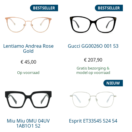
BESTSELLER
BESTSELLER
Lentiamo Andrea Rose
Gucci GG0026O 001 53
Gold
€ 207,90
€ 45,00
Gratis bezorging
&
op voorraad
model op voorraad
NIEUW
Miu Miu 0MU 04UV
Esprit ET33545 524 54
1AB1O1 52