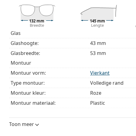
bij het kiezen.
Het is een medisch hulpmiddel. Lees de instructies voo
132 mm
145 mm
Breedte
Lengte
Glas
Glashoogte:
43 mm
Glasbreedte:
53 mm
montuur
Montuur vorm:
Vierkant
Type montuur:
Volledige rand
Montuur kleur:
Roze
Montuur materiaal:
Plastic
Maat:
M
Breedte:
132 mm
Toon meer
Lengte:
145 mm