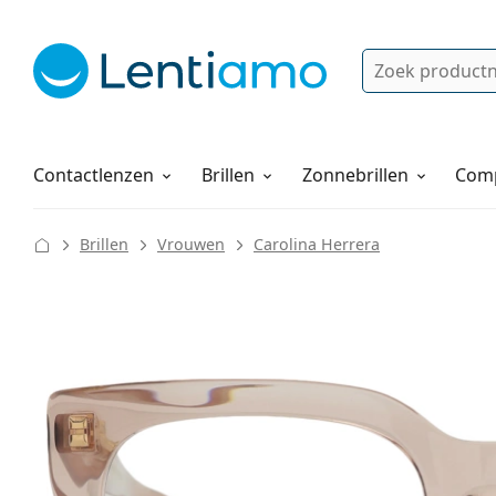
Zoek
Bestaande klant?
Navigatie menu
Lenzenvloeistoffen
Hoe bestellen
Contactlenzen
Brillen
Zonnebrillen
Comp
Brillen
Vrouwen
Carolina Herrera