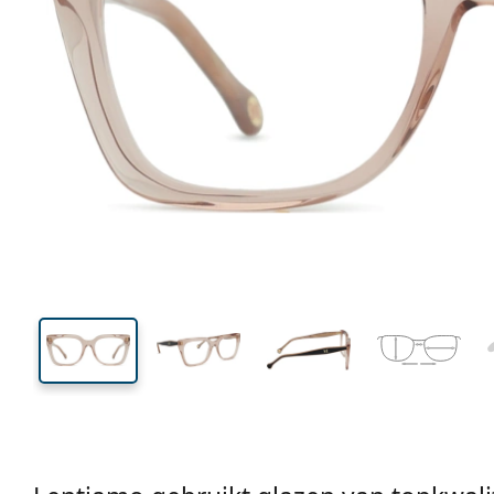
132 mm
Breedte
Glasbreed
43 mm
53 mm
Glashoogte
Glasbreedte