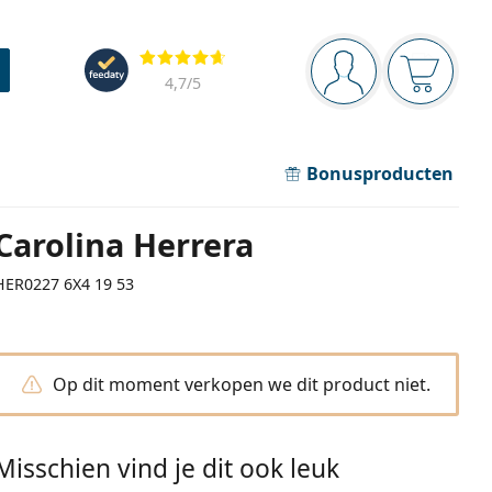
Navigatie
Beoordelingen
Je bent ingelogd
Jouw win
4,7
/5
Bonusproducten
Carolina Herrera
HER0227 6X4 19 53
Op dit moment verkopen we dit product niet.
Misschien vind je dit ook leuk