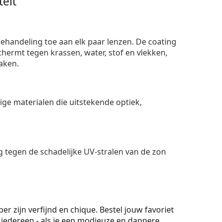
eit
ehandeling toe aan elk paar lenzen. De coating
ermt tegen krassen, water, stof en vlekken,
aken.
e materialen die uitstekende optiek,
 tegen de schadelijke UV-stralen van de zon
 zijn verfijnd en chique. Bestel jouw favoriet
r iedereen - als je een modieuze en dappere