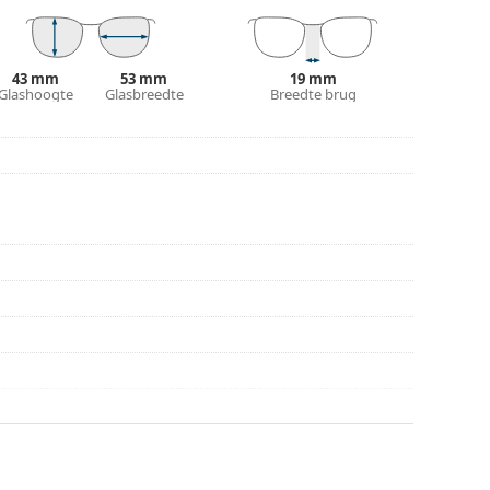
r gebruik.
43 mm
53 mm
19 mm
Glashoogte
Glasbreedte
Breedte brug