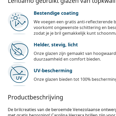
Lentiamo gebruikt glazen van topkwalit
Bestendige coating
We voegen een gratis anti-reflecterende b
voorkomt ongewenste schittering en besch
zodat je je bril gemakkelijk kunt schoonm
Helder, stevig, licht
Onze glazen zijn gemaakt van hoogwaardig
duurzaamheid en comfort bieden.
UV-bescherming
Onze glazen bieden tot 100% bescherming
Productbeschrijving
De brilcreaties van de beroemde Venezolaanse ontwerper
met gratis bezorging! Carolina Herrera brillen zijn voo