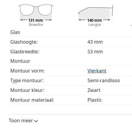
modellen worden geleverd met een stoffen zakje in 
Bekijk het volledige assortiment
brillen
voor meer stijle
131 mm
140 mm
bij het kiezen.
Breedte
Lengte
Glas
Het is een medisch hulpmiddel. Lees de instructies voo
Glashoogte:
43 mm
Glasbreedte:
53 mm
montuur
Montuur vorm:
Vierkant
Type montuur:
Semi-randloos
Montuur kleur:
Zwart
Montuur materiaal:
Plastic
Maat:
M
Breedte:
131 mm
Toon meer
Lengte:
140 mm