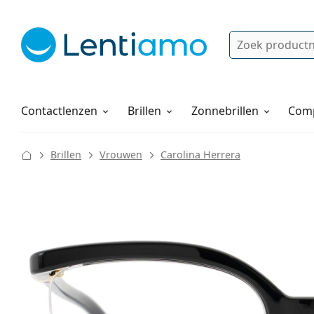
Zoek
Bestaande klant?
Navigatie menu
Lenzenvloeistoffen
Hoe bestellen
Contactlenzen
Brillen
Zonnebrillen
Comp
Brillen
Vrouwen
Carolina Herrera