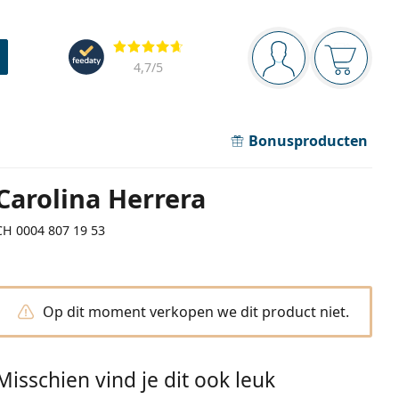
Navigatie
Beoordelingen
Je bent ingelogd
Jouw win
4,7
/5
Bonusproducten
Carolina Herrera
CH 0004 807 19 53
Op dit moment verkopen we dit product niet.
Misschien vind je dit ook leuk