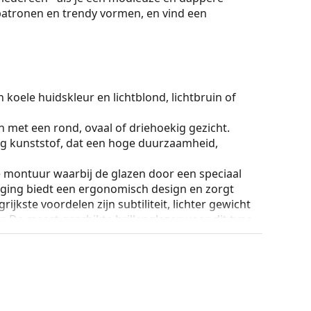
 patronen en trendy vormen, en vind een
 koele huidskleur en lichtblond, lichtbruin of
n met een rond, ovaal of driehoekig gezicht.
g kunststof, dat een hoge duurzaamheid,
e montuur waarbij de glazen door een speciaal
tiging biedt een ergonomisch design en zorgt
grijkste voordelen zijn subtiliteit, lichter gewicht
 De meest geschikte brillenglazen voor dit type
erdunde brillenglazen met een index van meer dan
ur van de koker en het ontwerp kunnen variëren.
n en verzorgen van zonnebrillen. Sommige