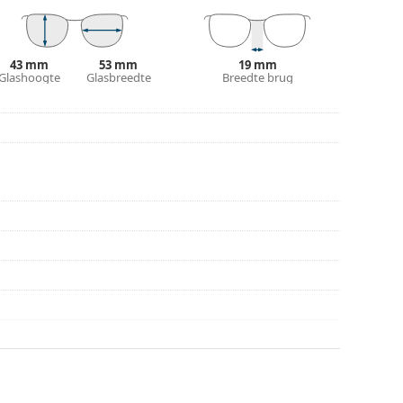
plaats van een doekje.
n of Bekijk onze
brillengids
als je hulp nodig hebt
43 mm
53 mm
19 mm
Glashoogte
Glasbreedte
Breedte brug
r gebruik.