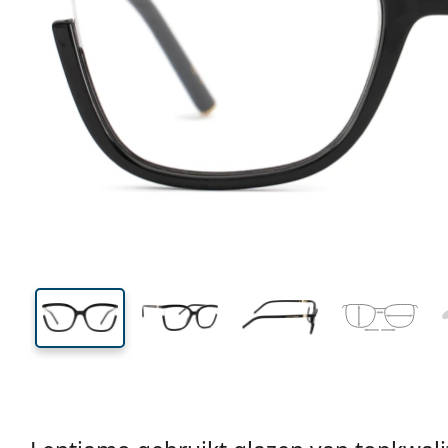
131 mm
Breedte
Glasbreed
43 mm
53 mm
Glashoogte
Glasbreedte