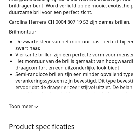
brildrager bent. Word verliefd op de mooie, exotische
duurzame bril voor een perfect zicht.
Carolina Herrera CH 0004 807 19 53
zijn dames brillen.
Brilmontuur
De zwarte kleur van het montuur past perfect bij een
zwart haar.
Vierkante brillen zijn een perfecte vorm voor mense
Het montuur van de bril is gemaakt van hoogwaardi
draagcomfort en een uitzonderlijke look biedt.
Semi-randloze brillen zijn een minder opvallend typ
verankeringssysteem zijn bevestigd. Dit type beves
ervoor dat de drager er zeer stijlvol uitziet. De belan
en voldoende stevigheid, ondanks het halve montuur.
bril zijn brillenglazen met een hoge index, d.w.z. v
Toon meer
1,5 of brillenglazen gemaakt van Trivex.
Accessoires
Product specificaties
Wij leveren de brillen in een originele hoes. De kle
Het meegeleverde doekje is ideaal voor het reinige