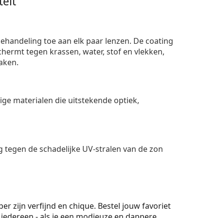
eit
ehandeling toe aan elk paar lenzen. De coating
ermt tegen krassen, water, stof en vlekken,
aken.
e materialen die uitstekende optiek,
 tegen de schadelijke UV-stralen van de zon
 zijn verfijnd en chique. Bestel jouw favoriet
r iedereen - als je een modieuze en dappere