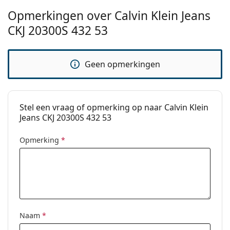
Opmerkingen over Calvin Klein Jeans
Merk:
Calvin Klein
CKJ 20300S 432 53
Functie:
Fashion
Code:
CKJ20300S 432 53
Geen opmerkingen
Stel een vraag of opmerking op naar Calvin Klein
Jeans CKJ 20300S 432 53
Opmerking
*
Naam
*