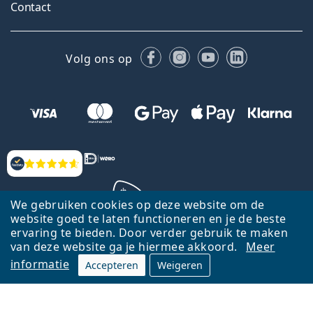
Contact
Facebook
Instagram
YouTube
LinkedIn
Volg ons op
Beoordelingen
We gebruiken cookies op deze website om de
website goed te laten functioneren en je de beste
ervaring te bieden. Door verder gebruik te maken
Terug naar de homepagina
Ga omhoog
van deze website ga je hiermee akkoord.
Meer
informatie
Accepteren
Weigeren
Lentiamo.nl is eigendom van en wordt beheerd door Lentiamo s.r.o.,
Tsjechië
Hier al 18 jaar voor jou.