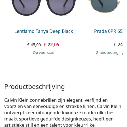
Persol
Prada
Alle merken
Lentiamo Tanya Deep Black
Prada 0PR 65Z
€ 22,05
€ 245
€ 45,00
op voorraad
Gratis bezorging
Productbeschrijving
Calvin Klein zonnebrillen zijn elegant, verfijnd en
voorzien van eenvoudige en strakke lijnen. Calvin Klein
ontwerpt zeer uitdagende luxueuze modecollecties,
maakt sportieve gedurfde designkeuzes, heeft een
artistieke stijl en een talent voor kleurrijke