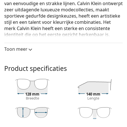
van eenvoudige en strakke lijnen. Calvin Klein ontwerpt
zeer uitdagende luxueuze modecollecties, maakt
sportieve gedurfde designkeuzes, heeft een artistieke
stijl en een talent voor kleurrijke combinaties. Het
merk Calvin Klein heeft een sterke en consistente
identiteit die op het eerste gezicht herkenbaar is.
Calvin Klein CK21502 412 19 53
zijn unixsex brillen.
Toon meer
Bekijk, hoe deze bril je staat met de Virtual Try-On
functie van Lentiamo.
Product specificaties
Brilmontuur
De blauwe kleur van het montuur past perfect bij
een koele huidskleur en lichtbruin, zwart of
lichtblond haar.
128 mm
140 mm
Rechthoekige brillen zijn een perfecte keuze voor
Breedte
Lengte
mensen met een ovaal of rond gezicht.
Het montuur van de bril is gemaakt van
hoogwaardig kunststof, dat een hoge
duurzaamheid, draagcomfort en een uitzonderlijke
40 mm
53 mm
19 mm