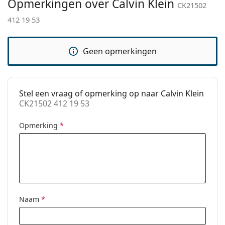
Opmerkingen over Calvin Klein
bij het kiezen.
CK21502
Verstelbare neus-
No
412 19 53
Het is een medisch hulpmiddel. Lees de instructies
pads:
voor gebruik.
Verende
Ja
Geen opmerkingen
scharnier:
accessoires
Koker:
Ja
Stel een vraag of opmerking op naar Calvin Klein
Reinigingsdoekje:
No
CK21502 412 19 53
Overig
Opmerking
*
Geslacht:
Unisex
Categorie:
Brillen
Merk:
Calvin Klein
Code:
CK21502 412 19 53
Naam
*