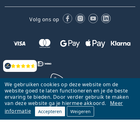
Facebook
Instagram
YouTube
LinkedIn
Volg ons op
Beoordelingen
We gebruiken cookies op deze website om de
website goed te laten functioneren en je de beste
ervaring te bieden. Door verder gebruik te maken
Terug naar de homepagina
Ga omhoog
van deze website ga je hiermee akkoord.
Meer
informatie
Accepteren
Weigeren
Lentiamo.nl is eigendom van en wordt beheerd door Lentiamo s.r.o.,
Tsjechië
Hier al 18 jaar voor jou.