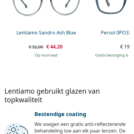
Gucci
Alle lenzenvloeistoffen
Online
Alle merken
Persol
Prada
Lentiamo Sandro Ash Blue
Persol 0PO338
Alle merken
€ 44,20
€ 199
€ 52,00
op voorraad
Gratis bezorging
&
mo
Lentiamo gebruikt glazen van
topkwaliteit
Bestendige coating
We voegen een gratis anti-reflecterende
behandeling toe aan elk paar lenzen. De