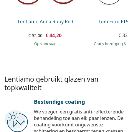
Persol
Prada
Lentiamo Anna Ruby Red
Tom Ford FT56
Alle merken
€ 44,20
€ 339
€ 52,00
op voorraad
Gratis bezorging
&
mo
Lentiamo gebruikt glazen van
topkwaliteit
Bestendige coating
We voegen een gratis anti-reflecterende
behandeling toe aan elk paar lenzen. De
coating voorkomt ongewenste
schittering en beschermt tegen krassen,