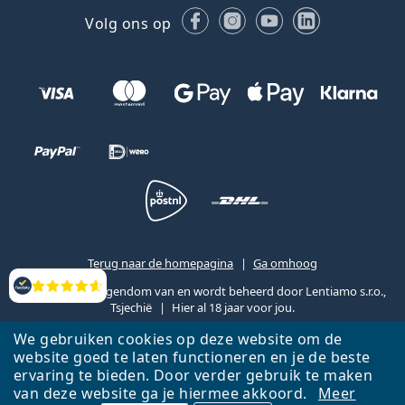
Facebook
Instagram
YouTube
LinkedIn
Volg ons op
Terug naar de homepagina
Ga omhoog
Lentiamo.nl is eigendom van en wordt beheerd door Lentiamo s.r.o.,
Beoordelingen
Tsjechië
Hier al 18 jaar voor jou.
We gebruiken cookies op deze website om de
website goed te laten functioneren en je de beste
ervaring te bieden. Door verder gebruik te maken
van deze website ga je hiermee akkoord.
Meer