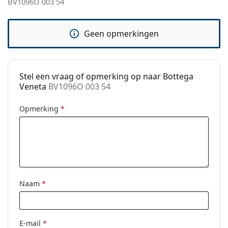
BV1096O 003 54
pads:
Verende
No
Geen opmerkingen
scharnier:
accessoires
Koker:
Ja
Stel een vraag of opmerking op naar Bottega
Reinigingsdoekje:
Ja
Veneta
BV1096O 003 54
Overig
Opmerking
*
Geslacht:
Vrouwen
Categorie:
Brillen
Merk:
Bottega Veneta
Code:
BV1096O 003 54
Naam
*
E-mail
*