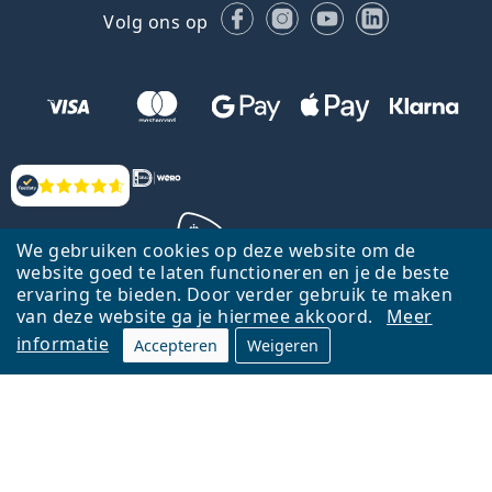
Facebook
Instagram
YouTube
LinkedIn
Volg ons op
Beoordelingen
We gebruiken cookies op deze website om de
website goed te laten functioneren en je de beste
ervaring te bieden. Door verder gebruik te maken
Terug naar de homepagina
Ga omhoog
van deze website ga je hiermee akkoord.
Meer
informatie
Accepteren
Weigeren
Lentiamo.nl is eigendom van en wordt beheerd door Lentiamo s.r.o.,
Tsjechië
Hier al 18 jaar voor jou.