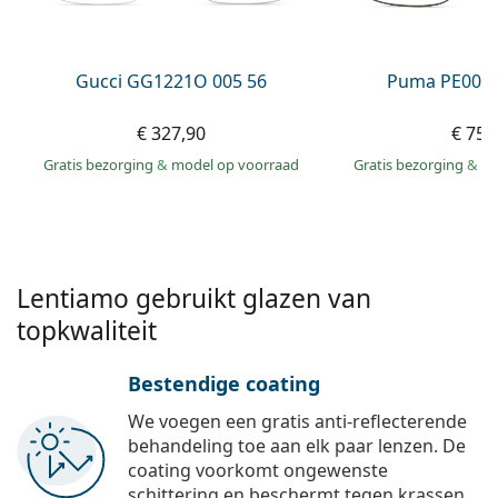
Persol
Prada
Gucci GG1221O 005 56
Puma PE0027
Alle merken
€ 327,90
€ 75,
Gratis bezorging
&
model op voorraad
Gratis bezorging
&
mo
Lentiamo gebruikt glazen van
topkwaliteit
Bestendige coating
We voegen een gratis anti-reflecterende
behandeling toe aan elk paar lenzen. De
coating voorkomt ongewenste
schittering en beschermt tegen krassen,