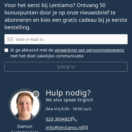
Voor het eerst bij Lentiamo? Ontvang 50
bonuspunten door je op onze nieuwsbrief te
abonneren en kies een gratis cadeau bij je eerste
bestelling.
E-mail
Ik ga akkoord met de
verwerking van persoonsgegevens
met het doel zakelijke communicatie
Schrijf in
Hulp nodig?
We also speak English
(Ma-Vrij 8:30 - 16:00 uur)
020-3694829
Damon
info@lentiamo.nl