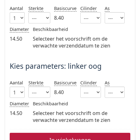
Persol
Aantal
Sterkte
Basiscurve
Cilinder
As
Prada
8.40
Alle merken
Diameter
Beschikbaarheid
14.50
Selecteer het voorschrift om de
verwachte verzenddatum te zien
Kies parameters: linker oog
Aantal
Sterkte
Basiscurve
Cilinder
As
8.40
Diameter
Beschikbaarheid
14.50
Selecteer het voorschrift om de
verwachte verzenddatum te zien