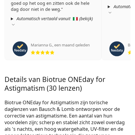
goed op het oog en zitten ook de hele
Automatisc
dag door niet in de weg.
Automatisch vertaald vanuit
(
bekijk
)
Marianna G.
,
een maand geleden
Barb
Beoordeling 5 van 5
Details van Biotrue ONEday for
Astigmatism (30 lenzen)
Biotrue ONEday for Astigmatism
zijn torische
daglenzen van Bausch & Lomb ontworpen voor de
correctie van astigmatisme. Een aantal van hun
voordelen zijn; scherp en stabiel zicht zowel overdag
als 's nachts, een hoog watergehalte, UV-filter en de