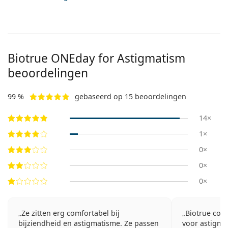
Biotrue ONEday for Astigmatism
beoordelingen
99 %
gebaseerd op 15 beoordelingen
14×
1×
0×
0×
0×
Ze zitten erg comfortabel bij
Biotrue con
bijziendheid en astigmatisme. Ze passen
voor astigma