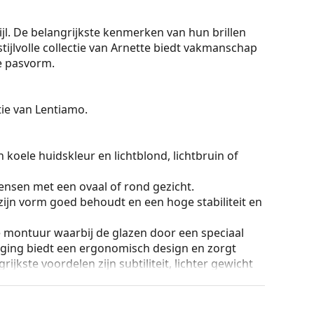
ijl. De belangrijkste kenmerken van hun brillen
ijlvolle collectie van Arnette biedt vakmanschap
ge pasvorm.
ctie van Lentiamo.
 koele huidskleur en lichtblond, lichtbruin of
ensen met een ovaal of rond gezicht.
zijn vorm goed behoudt en een hoge stabiliteit en
e montuur waarbij de glazen door een speciaal
tiging biedt een ergonomisch design en zorgt
grijkste voordelen zijn subtiliteit, lichter gewicht
 De meest geschikte brillenglazen voor dit type
erdunde brillenglazen met een index van meer dan