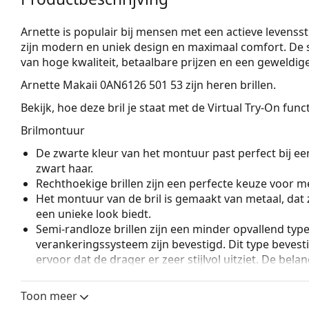
Arnette is populair bij mensen met een actieve levensst
zijn modern en uniek design en maximaal comfort. De st
van hoge kwaliteit, betaalbare prijzen en een geweldi
Arnette Makaii 0AN6126 501 53
zijn heren brillen.
Bekijk, hoe deze bril je staat met de Virtual Try-On fun
Brilmontuur
De zwarte kleur van het montuur past perfect bij een
zwart haar.
Rechthoekige brillen zijn een perfecte keuze voor m
Het montuur van de bril is gemaakt van metaal, dat 
een unieke look biedt.
Semi-randloze brillen zijn een minder opvallend typ
verankeringssysteem zijn bevestigd. Dit type beves
ervoor dat de drager er zeer stijlvol uitziet. De belan
en voldoende stevigheid, ondanks het halve montuur.
bril zijn brillenglazen met een hoge index, d.w.z. v
Toon meer
1,5 of brillenglazen gemaakt van Trivex.