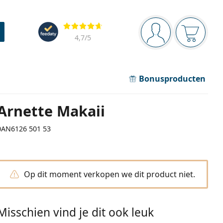
Navigatie
Beoordelingen
Je bent ingelogd
Jouw win
4,7
/5
Bonusproducten
Arnette Makaii
0AN6126 501 53
Op dit moment verkopen we dit product niet.
Misschien vind je dit ook leuk