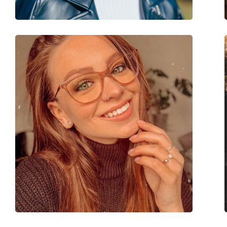
Code:
0AN6126 501 53