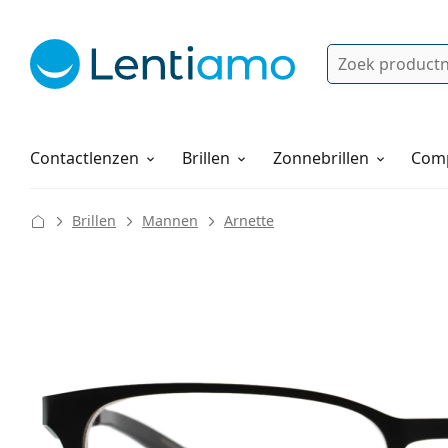
Zoek
Bestaande klant?
Navigatie menu
Lenzenvloeistoffen
Hoe bestellen
Contactlenzen
Brillen
Zonnebrillen
Comp
Brillen
Mannen
Arnette