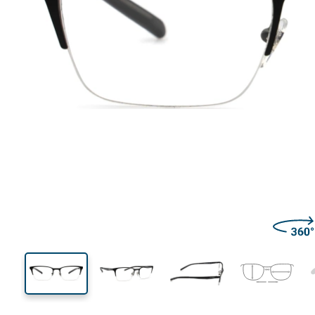
140 mm
Breedte
Glasbreed
37 mm
53 mm
Glashoogte
Glasbreedte