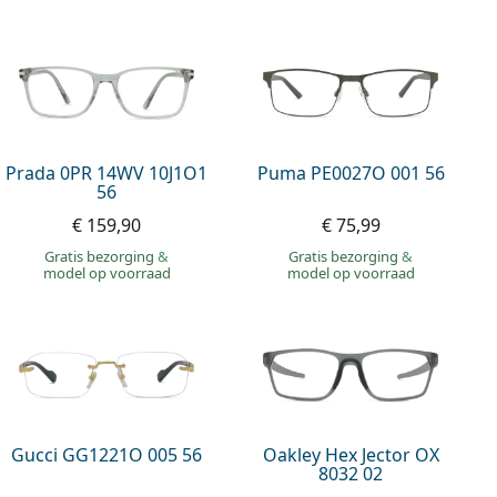
Prada 0PR 14WV 10J1O1
Puma PE0027O 001 56
56
€ 159,90
€ 75,99
Gratis bezorging
&
Gratis bezorging
&
model op voorraad
model op voorraad
Gucci GG1221O 005 56
Oakley Hex Jector OX
8032 02