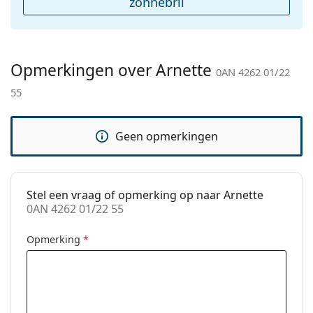
Geslacht:
Mannen
zonnebril
Categorie:
Zonnebrillen
Merk:
Arnette
Opmerkingen over Arnette
Functie:
Sport
0AN 4262 01/22
55
Sport:
Hiking
Code:
0AN 4262 01/22 55
Geen opmerkingen
Stel een vraag of opmerking op naar Arnette
0AN 4262 01/22 55
Opmerking
*