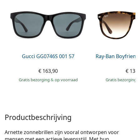
Gucci
Alle lenzenvloeistoffen
Online
Alle merken
Persol
Prada
Alle merken
Gucci GG0746S 001 57
Ray-Ban Boyfriend
€ 163,90
€ 138
Gratis bezorging
&
op voorraad
Gratis bezorging
Productbeschrijving
Arnette zonnebrillen zijn vooral ontworpen voor
mensen met een actieve levensstijl. Met hun