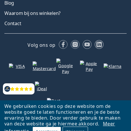
Blog
Waarom bij ons winkelen?
Contact
Facebook
Instagram
YouTube
LinkedIn
Volg ons op
Beoordelingen
We gebruiken cookies op deze website om de
website goed te laten functioneren en je de beste
ervaring te bieden. Door verder gebruik te maken
Terug naar de homepagina
Ga omhoog
van deze website ga je hiermee akkoord.
Meer
informatie