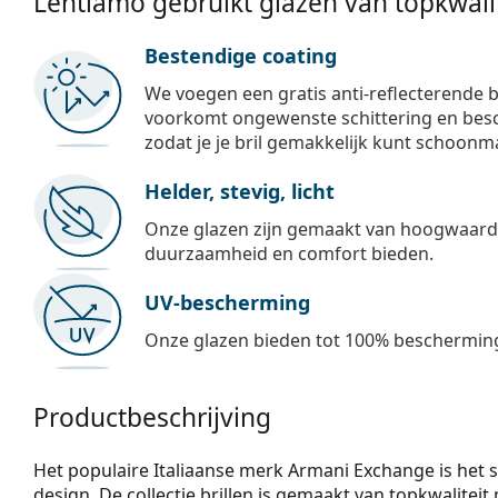
Lentiamo gebruikt glazen van topkwalit
Bestendige coating
We voegen een gratis anti-reflecterende b
voorkomt ongewenste schittering en besch
zodat je je bril gemakkelijk kunt schoonm
Helder, stevig, licht
Onze glazen zijn gemaakt van hoogwaardig
duurzaamheid en comfort bieden.
UV-bescherming
Onze glazen bieden tot 100% bescherming
Productbeschrijving
Het populaire Italiaanse merk Armani Exchange is het s
design. De collectie brillen is gemaakt van topkwalitei