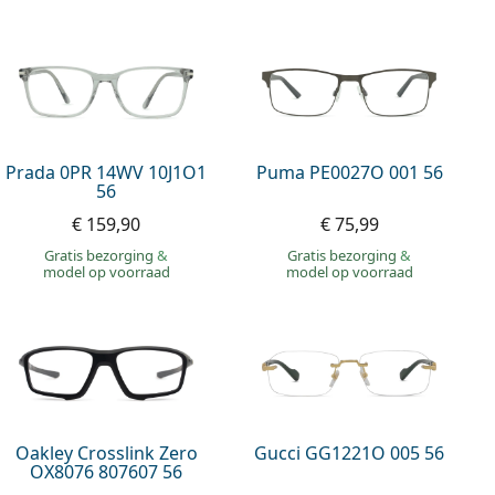
Prada 0PR 14WV 10J1O1
Puma PE0027O 001 56
56
€ 159,90
€ 75,99
Gratis bezorging
&
Gratis bezorging
&
model op voorraad
model op voorraad
Oakley Crosslink Zero
Gucci GG1221O 005 56
OX8076 807607 56