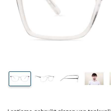
139 mm
Breedte
Glasbreed
38 mm
54 mm
Glashoogte
Glasbreedte