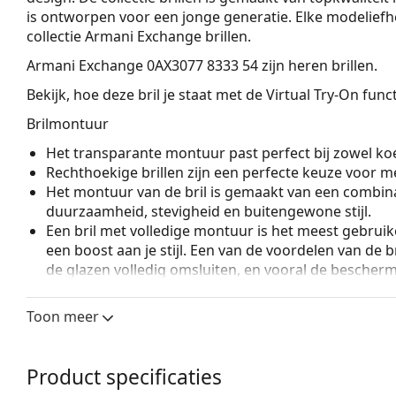
is ontworpen voor een jonge generatie. Elke modelief
collectie Armani Exchange brillen.
Armani Exchange 0AX3077 8333 54
zijn heren brillen.
Bekijk, hoe deze bril je staat met de Virtual Try-On fun
Brilmontuur
Het transparante montuur past perfect bij zowel koe
Rechthoekige brillen zijn een perfecte keuze voor m
Het montuur van de bril is gemaakt van een combina
duurzaamheid, stevigheid en buitengewone stijl.
Een bril met volledige montuur is het meest gebruike
een boost aan je stijl. Een van de voordelen van de b
de glazen volledig omsluiten, en vooral de bescher
geschikt voor alle glazen, ook voor glazen met een 
Toon meer
Accessoires
Het meegeleverde doekje is ideaal voor het reinige
modellen worden geleverd met een stoffen zakje in 
Product specificaties
Bekijk het volledige assortiment
brillen
voor meer stijle