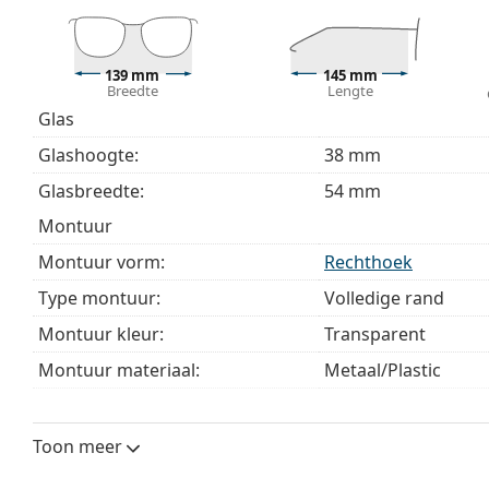
bij het kiezen.
Het is een medisch hulpmiddel. Lees de instructies voo
139 mm
145 mm
Breedte
Lengte
Glas
Glashoogte:
38 mm
Glasbreedte:
54 mm
montuur
Montuur vorm:
Rechthoek
Type montuur:
Volledige rand
Montuur kleur:
Transparent
Montuur materiaal:
Metaal/Plastic
Maat:
M
Breedte:
139 mm
Toon meer
Lengte:
145 mm