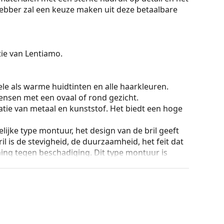
hebber zal een keuze maken uit deze betaalbare
ctie van Lentiamo.
le als warme huidtinten en alle haarkleuren.
ensen met een ovaal of rond gezicht.
tie van metaal en kunststof. Het biedt een hoge
lijke type montuur, het design van de bril geeft
ril is de stevigheid, de duurzaamheid, het feit dat
ming tegen beschadiging. Dit type montuur is
hogere optische sterkte.
n en verzorgen van zonnebrillen. Sommige
plaats van een doekje.
n of Bekijk onze
brillengids
als je hulp nodig hebt