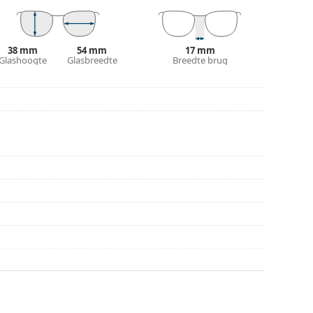
r gebruik.
38 mm
54 mm
17 mm
Glashoogte
Glasbreedte
Breedte brug