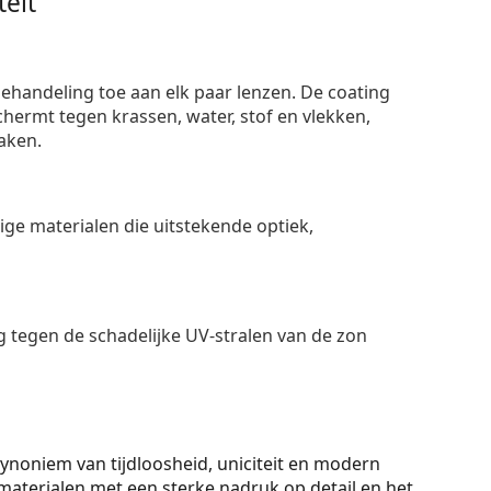
eit
ehandeling toe aan elk paar lenzen. De coating
ermt tegen krassen, water, stof en vlekken,
aken.
e materialen die uitstekende optiek,
 tegen de schadelijke UV-stralen van de zon
ynoniem van tijdloosheid, uniciteit en modern
t materialen met een sterke nadruk op detail en het