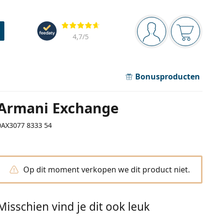
Navigatie
Beoordelingen
Je bent ingelogd
Jouw win
4,7
/5
Bonusproducten
Armani Exchange
0AX3077 8333 54
Op dit moment verkopen we dit product niet.
Misschien vind je dit ook leuk