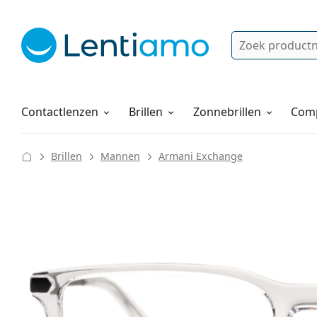
Zoek
Bestaande klant?
Navigatie menu
Lenzenvloeistoffen
Hoe bestellen
Contactlenzen
Brillen
Zonnebrillen
Comp
Brillen
Mannen
Armani Exchange