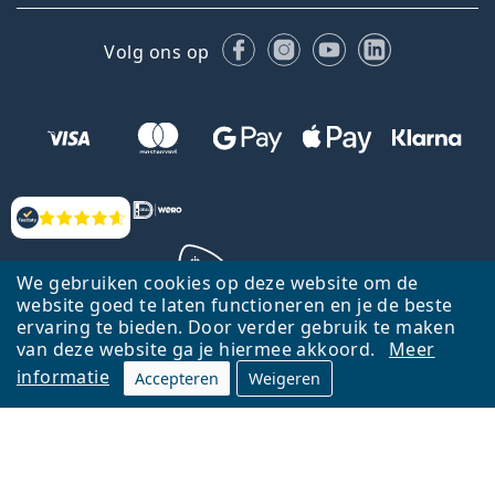
Facebook
Instagram
YouTube
LinkedIn
Volg ons op
Beoordelingen
We gebruiken cookies op deze website om de
website goed te laten functioneren en je de beste
ervaring te bieden. Door verder gebruik te maken
Terug naar de homepagina
Ga omhoog
van deze website ga je hiermee akkoord.
Meer
informatie
Accepteren
Weigeren
Lentiamo.nl is eigendom van en wordt beheerd door Lentiamo s.r.o.,
Tsjechië
Hier al 18 jaar voor jou.