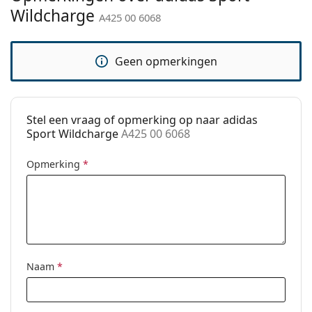
Wildcharge
A425 00 6068
Sport:
Hiking
Code:
A425 00 6068
Geen opmerkingen
Stel een vraag of opmerking op naar adidas
Sport Wildcharge
A425 00 6068
Opmerking
*
Naam
*