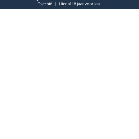
Tsjechië
Hier al 18 jaar voor jou.