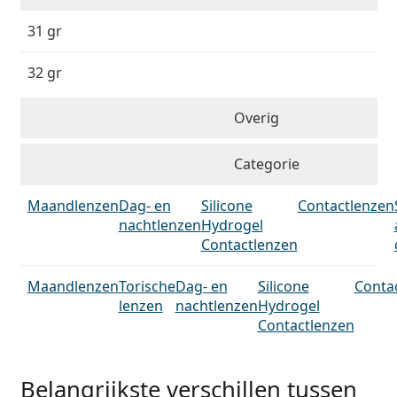
31 gr
32 gr
Overig
Categorie
Maandlenzen
Dag- en
Silicone
Contactlenzen
nachtlenzen
Hydrogel
Contactlenzen
Maandlenzen
Torische
Dag- en
Silicone
Conta
lenzen
nachtlenzen
Hydrogel
Contactlenzen
Belangrijkste verschillen tussen