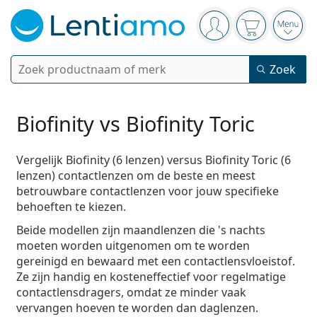
Navigatie
Je bent ingelogd
Jouw winkel
Open
Zoek
Zoek
Bestaande klant?
Navigatie menu
Contactlenzen
Biofinity vs Biofinity Toric
Soort lens
Vergelijk Biofinity (6 lenzen) versus Biofinity Toric (6
Lenzenvloeistoffen
lenzen) contactlenzen om de beste en meest
Type lens
Daglenzen
betrouwbare contactlenzen voor jouw specifieke
Op type
Brillen
behoeften te kiezen.
Merk
Sferische en asferische
Weeklenzen
Op inhoud
Multifunctioneel
Beide modellen zijn maandlenzen die 's nachts
Accessoires
Acuvue
Torische voor astigmatisme
Tweeweeklenzen
Op type
Speciale aanbiedingen
Vrouwen
Mannen
Kinderen
moeten worden uitgenomen om te worden
Zonnebrillen
Voordeel
50 - 120 ml
Peroxide
gereinigd en bewaard met een contactlensvloeistof.
Inspiratie & tips
Lenzenvloeistoffen
Biofinity
Multifocale voor presbyopie
Maandlenzen
Type bril
Nieuwe modellen
Ze zijn handig en kosteneffectief voor regelmatige
Duopacks
225 - 500 ml
Geen conservering
Op type
Speciale aanbiedingen
Vrouwen
Mannen
Kinderen
contactlensdragers, omdat ze minder vaak
Alle Lenzen
Hoe bestel je lenzen online?
Computerbrillen
Oogdruppels
Dailies
Silicone hydrogel lenzen
Merk
3-maandelijkse lenzen
Brillen
Limited edition
vervangen hoeven te worden dan daglenzen.
3-packs