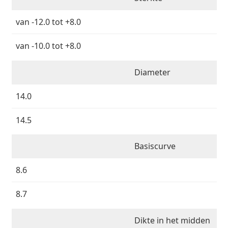
Persol
van -12.0 tot +8.0
Prada
van -10.0 tot +8.0
Alle merken
Diameter
14.0
14.5
Basiscurve
8.6
8.7
Dikte in het midden