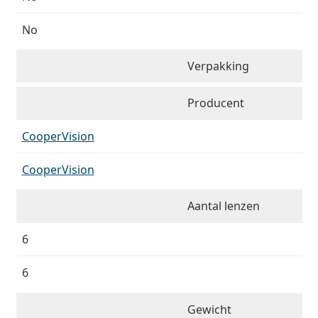
No
Verpakking
Producent
CooperVision
CooperVision
Aantal lenzen
6
6
Gewicht